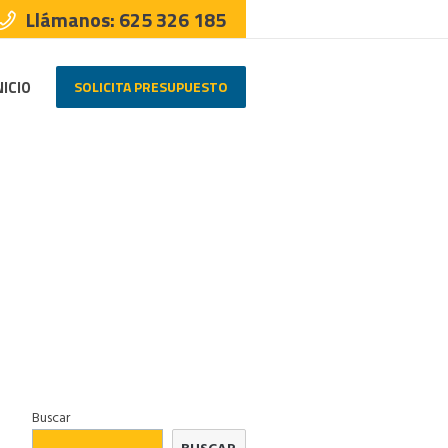
Llámanos: 625 326 185
SOLICITA PRESUPUESTO
NICIO
Home
/
Baño
Buscar