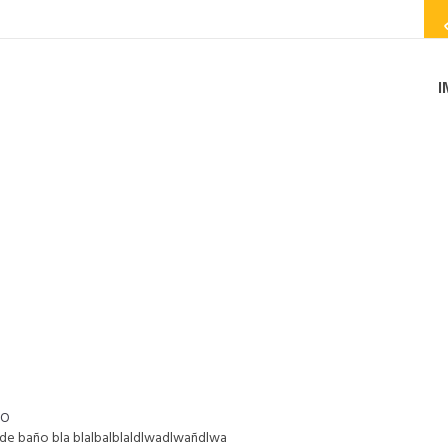
I
: <SPAN>BAÑO</SPAN>
IO
de baño bla blalbalblaldlwadlwañdlwa