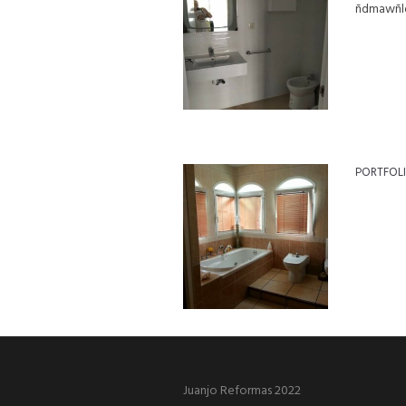
ñdmawñl
PORTFOL
Juanjo Reformas 2022