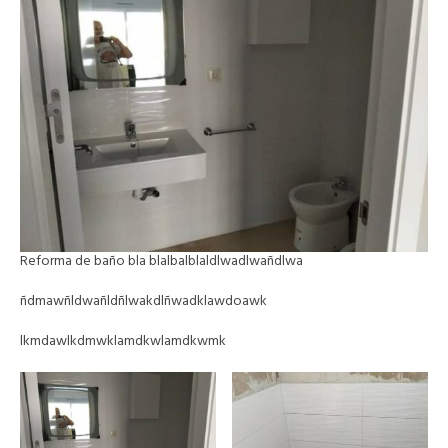
Reforma de baño bla blalbalblaldlwadlwañdlwa
ñdmawñldwañldñlwakdlñwadklawdoawk
lkmdawlkdmwklamdkwlamdkwmk